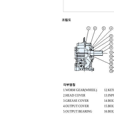
조립도
각부명칭
1.WORM GEAR(WHEEL)
12.KE
2.HEAD COVER
13.IN
3.GREASE COVER
14.BOL
4.OUTPUT COVER
15.BOL
5.OUTPUT BEARING
16.BOL