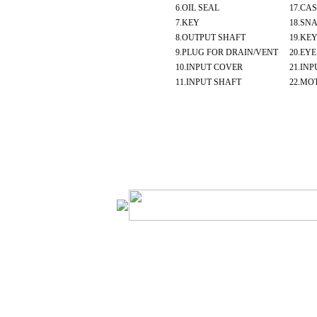
6.OIL SEAL
17.CA
7.KEY
18.SN
8.OUTPUT SHAFT
19.KE
9.PLUG FOR DRAIN/VENT
20.EYE
10.INPUT COVER
21.INP
11.INPUT SHAFT
22.MO