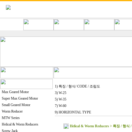
1) 특징 / 형식/ CODE / 조립도
Max Geared Motor
3) W-25
Super Max Geared Motor
5) W-35
Small Geared Motor
7) W-60
Worm Reducer
9) HORIZONTAL TYPE
MTW Series
Helical & Worm Reducers
Helical & Worm Reducers > 특징 / 형식
Screw Jack